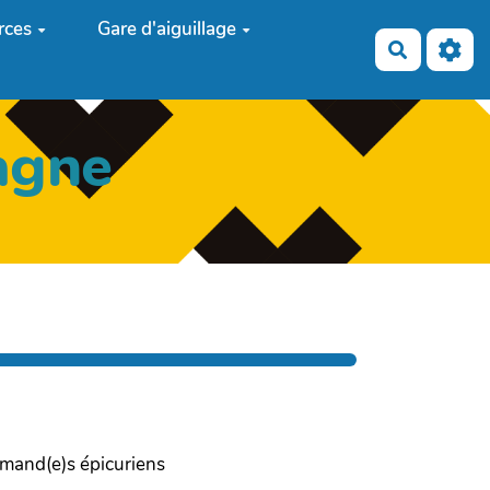
rces
Gare d'aiguillage
Recherch
agne
rmand(e)s épicuriens