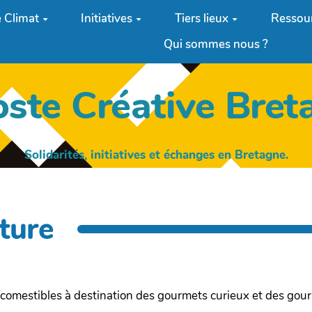
 Climat
Initiatives
Tiers lieux
Ressou
Qui sommes nous ?
oste Créative Bret
Solidarités, initiatives et échanges en Bretagne.
ture
s comestibles à destination des gourmets curieux et des gou