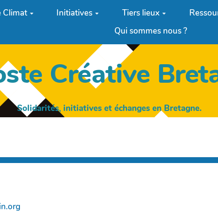
 Climat
Initiatives
Tiers lieux
Ressou
Qui sommes nous ?
oste Créative Bret
Solidarités, initiatives et échanges en Bretagne.
n.org