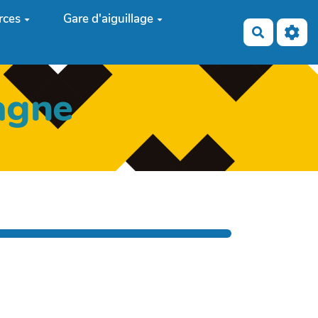
rces
Gare d'aiguillage
Recherch
agne