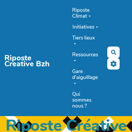
Aller au contenu principal
Riposte
Climat
Initiatives
Tiers lieux
Recher
Ressources
Riposte
Creative Bzh
Gare
d'aiguillage
Qui
sommes
nous ?
Riposte Créative