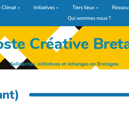
 Climat
Initiatives
Tiers lieux
Ressou
Qui sommes nous ?
oste Créative Bret
Solidarités, initiatives et échanges en Bretagne.
ant)