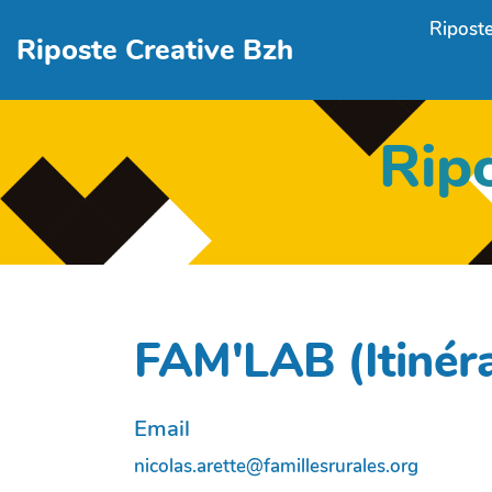
Aller au contenu principal
Riposte
Riposte Creative Bzh
Rip
FAM'LAB (Itinér
Email
nicolas.arette@famillesrurales.org