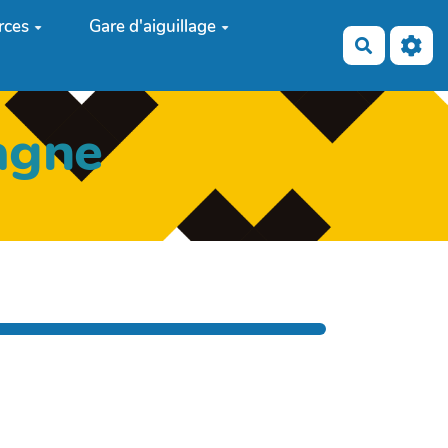
rces
Gare d'aiguillage
Recherch
agne