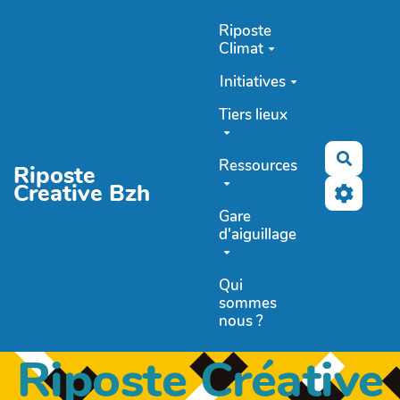
Aller au contenu principal
Riposte
Climat
Initiatives
Tiers lieux
Recher
Ressources
Riposte
Creative Bzh
Gare
d'aiguillage
Qui
sommes
nous ?
Riposte Créative