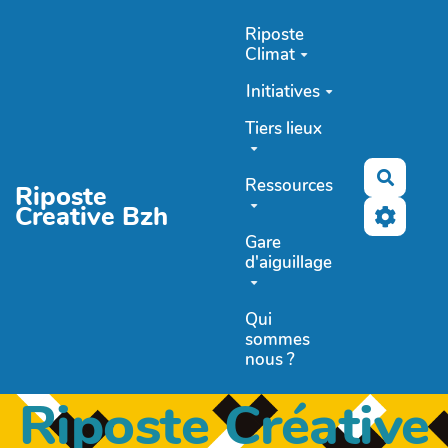
Aller au contenu principal
Riposte
Climat
Initiatives
Tiers lieux
Recher
Ressources
Riposte
Creative Bzh
Gare
d'aiguillage
Qui
sommes
nous ?
Riposte Créative