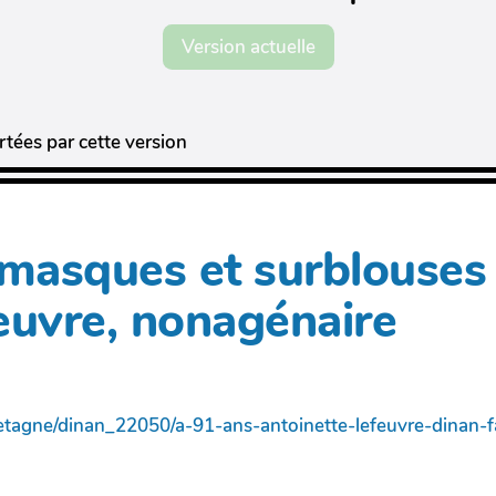
Version actuelle
tées par cette version
 masques et surblouses
euvre, nonagénaire
/bretagne/dinan_22050/a-91-ans-antoinette-lefeuvre-dinan