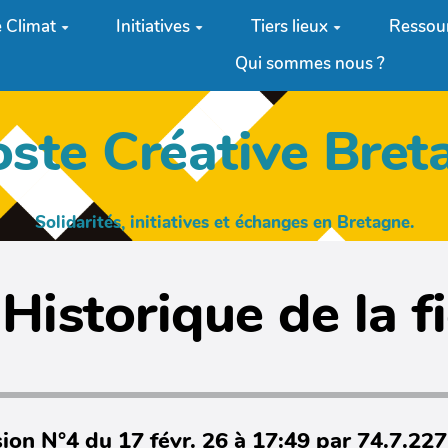
 Climat
Initiatives
Tiers lieux
Ressou
Qui sommes nous ?
oste Créative Bret
Solidarités, initiatives et échanges en Bretagne.
Historique de la f
ion N°4 du 17 févr. 26 à 17:49 par 74.7.22