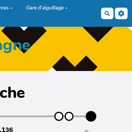
rces
Gare d'aiguillage
Recherch
agne
iche
7.136