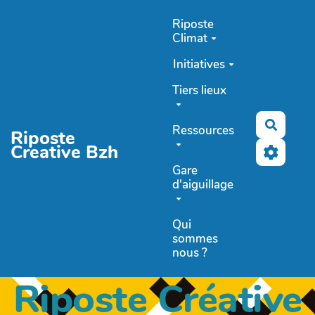
Aller au contenu principal
Riposte
Climat
Initiatives
Tiers lieux
Recher
Ressources
Riposte
Creative Bzh
Gare
d'aiguillage
Qui
sommes
nous ?
Riposte Créative