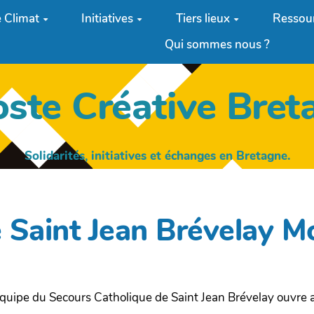
 Climat
Initiatives
Tiers lieux
Ressou
Qui sommes nous ?
oste Créative Bret
Solidarités, initiatives et échanges en Bretagne.
re Saint Jean Brévelay 
'équipe du Secours Catholique de Saint Jean Brévelay ouvre 