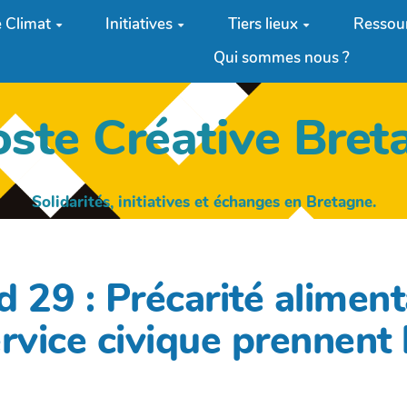
 Climat
Initiatives
Tiers lieux
Ressou
Qui sommes nous ?
oste Créative Bret
Solidarités, initiatives et échanges en Bretagne.
 29 : Précarité aliment
rvice civique prennent 