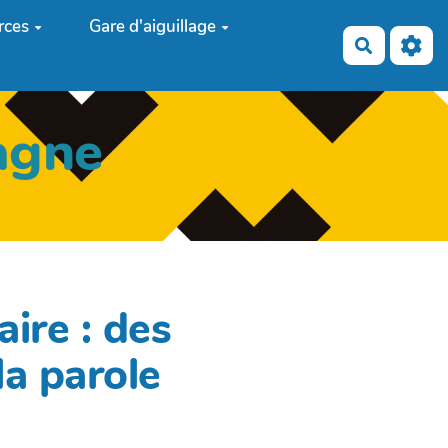
rces
Gare d'aiguillage
Recherch
agne
aire : des
la parole