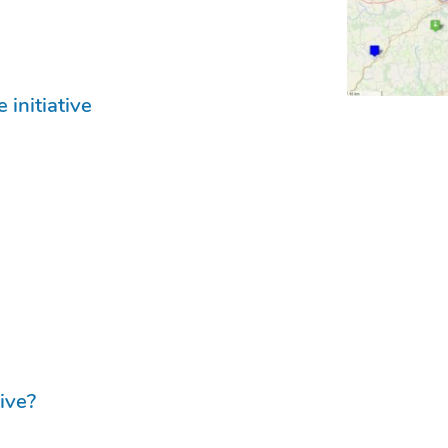
 initiative
ive?