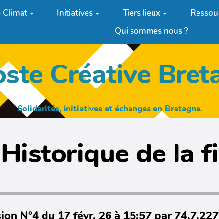
 Climat
Initiatives
Tiers lieux
Ressou
Qui sommes nous ?
oste Créative Bret
Solidarités, initiatives et échanges en Bretagne.
Historique de la f
ion N°4 du 17 févr. 26 à 15:57 par 74.7.22