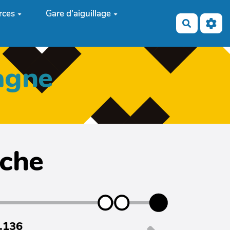
rces
Gare d'aiguillage
Recherch
agne
iche
7.136