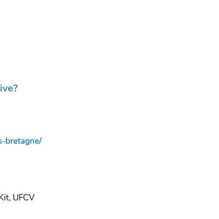
ive?
s-bretagne/
 Kit, UFCV