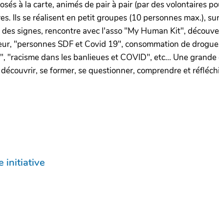
sés à la carte, animés de pair à pair (par des volontaires po
es. Ils se réalisent en petit groupes (10 personnes max.), su
e des signes, rencontre avec l'asso "My Human Kit", découv
teur, "personnes SDF et Covid 19", consommation de drogues e
, "racisme dans les banlieues et COVID", etc... Une grande 
couvrir, se former, se questionner, comprendre et réfléchir 
 initiative