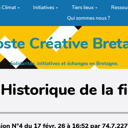
 Climat
Initiatives
Tiers lieux
Ressou
Qui sommes nous ?
oste Créative Bret
Solidarités, initiatives et échanges en Bretagne.
Historique de la f
ion N°4 du 17 févr. 26 à 16:52 par 74.7.22