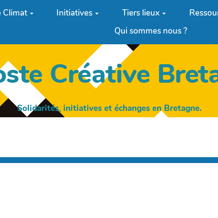
 Climat
Initiatives
Tiers lieux
Ressou
Qui sommes nous ?
oste Créative Bret
Solidarités, initiatives et échanges en Bretagne.