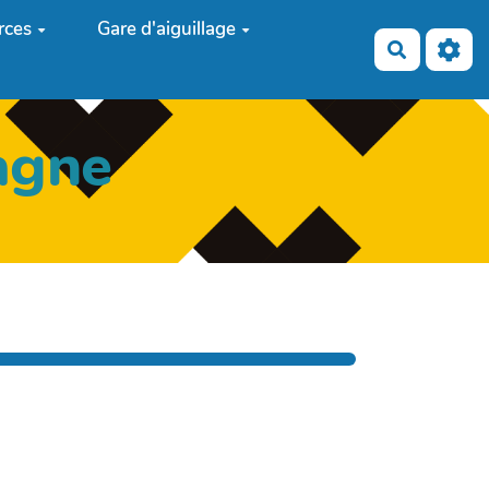
rces
Gare d'aiguillage
Recherch
agne