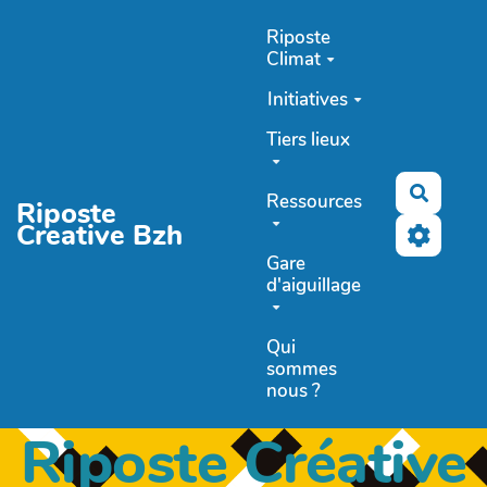
Aller au contenu principal
Riposte
Climat
Initiatives
Tiers lieux
Recher
Ressources
Riposte
Creative Bzh
Gare
d'aiguillage
Qui
sommes
nous ?
Riposte Créative