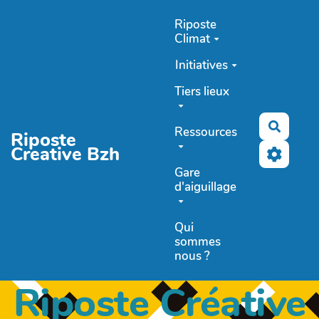
Aller au contenu principal
Riposte
Climat
Initiatives
Tiers lieux
Recher
Ressources
Riposte
Creative Bzh
Gare
d'aiguillage
Qui
sommes
nous ?
Riposte Créative