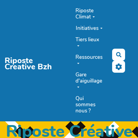
Aller au contenu principal
Riposte
Climat
Initiatives
Tiers lieux
Recher
Ressources
Riposte
Creative Bzh
Gare
d'aiguillage
Qui
sommes
nous ?
Riposte Créative