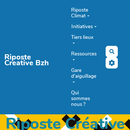
Aller au contenu principal
Riposte
Climat
Initiatives
Tiers lieux
Recher
Ressources
Riposte
Creative Bzh
Gare
d'aiguillage
Qui
sommes
nous ?
Riposte Créative