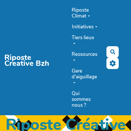
Aller au contenu principal
Riposte
Climat
Initiatives
Tiers lieux
Recher
Ressources
Riposte
Creative Bzh
Gare
d'aiguillage
Qui
sommes
nous ?
Riposte Créative