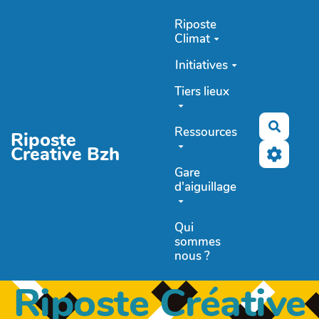
Aller au contenu principal
Riposte
Climat
Initiatives
Tiers lieux
Recher
Ressources
Riposte
Creative Bzh
Gare
d'aiguillage
Qui
sommes
nous ?
Riposte Créative