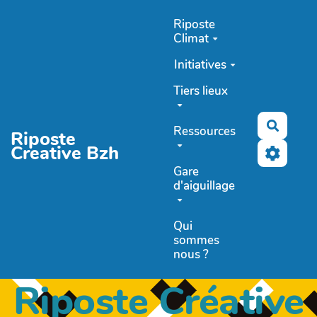
Aller au contenu principal
Riposte
Climat
Initiatives
Tiers lieux
Recher
Ressources
Riposte
Creative Bzh
Gare
d'aiguillage
Qui
sommes
nous ?
Riposte Créative