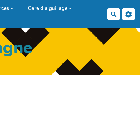
rces
Gare d'aiguillage
Recherch
agne