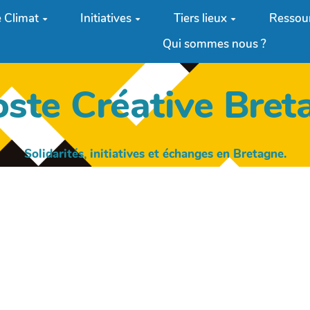
 Climat
Initiatives
Tiers lieux
Ressou
Qui sommes nous ?
oste Créative Bret
Solidarités, initiatives et échanges en Bretagne.