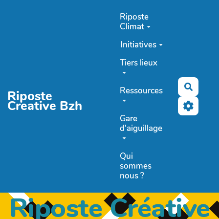
Aller au contenu principal
Riposte
Climat
Initiatives
Tiers lieux
Recher
Ressources
Riposte
Creative Bzh
Gare
d'aiguillage
Qui
sommes
nous ?
Riposte Créative