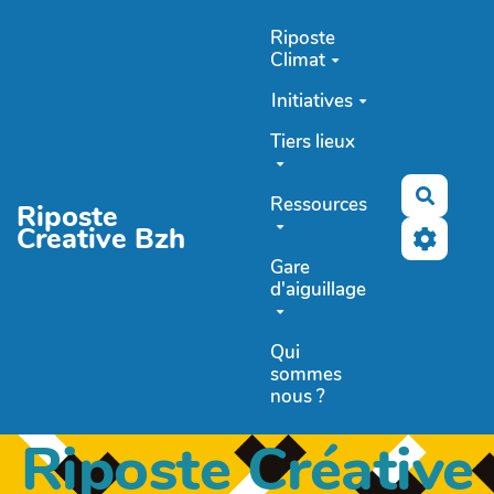
Aller au contenu principal
Riposte
Climat
Initiatives
Tiers lieux
Recher
Ressources
Riposte
Creative Bzh
Gare
d'aiguillage
Qui
sommes
nous ?
Riposte Créative