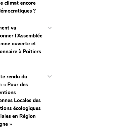
le climat encore
démocratiques ?
ent va
ionner l’Assemblée
enne ouverte et
ionnaire à Poitiers
te rendu du
 « Pour des
ntions
ennes Locales des
itions écologiques
ciales en Région
gne »