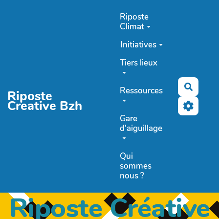
Aller au contenu principal
Riposte
Climat
Initiatives
Tiers lieux
Recher
Ressources
Riposte
Creative Bzh
Gare
d'aiguillage
Qui
sommes
nous ?
Riposte Créative