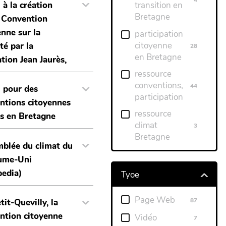
 à la création
transition en
Bretagne
 Convention
enne sur la
participation
citoyenne
ité par la
28
en Bretagne
tion Jean Jaurès,
ressource
conventions,
44
 pour des
participation
ntions citoyennes
ressource
es en Bretagne
climat
3
Bretagne
blée du climat du
ume-Uni
pedia)
Tyoe
Page Web
87
tit-Quevilly, la
ntion citoyenne
Vidéo
7