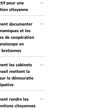
ctif pour une
ition citoyenne
ent documenter
ynamiques et les
es de coopération
ransiscope en
s bretonnes
nt les cabinets
nseil mettent la
sur la démocratie
cipative
nt rendre les
ntions citoyennes