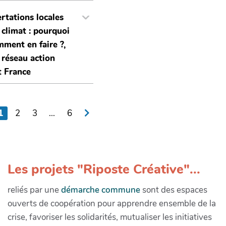
rtations locales
e climat : pourquoi
mment en faire ?,
 réseau action
t France
1
2
3
...
6