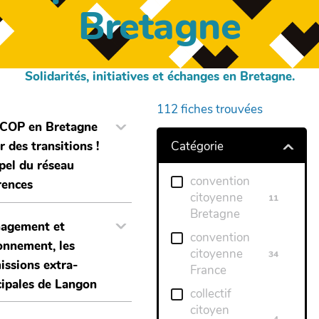
Bretagne
Solidarités, initiatives et échanges en Bretagne.
112
fiches trouvées
 COP en Bretagne
Catégorie
r des transitions !
pel du réseau
convention
rences
citoyenne
11
Bretagne
agement et
convention
onnement, les
citoyenne
34
ssions extra-
France
ipales de Langon
collectif
citoyen
4