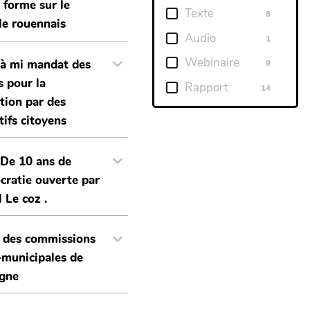
 forme sur le
Texte
8
e rouennais
Audio
1
Webinaire
 à mi mandat des
9
s pour la
Rapport
14
ition par des
tifs citoyens
 De 10 ans de
ratie ouverte par
 Le coz .
 des commissions
-municipales de
agne