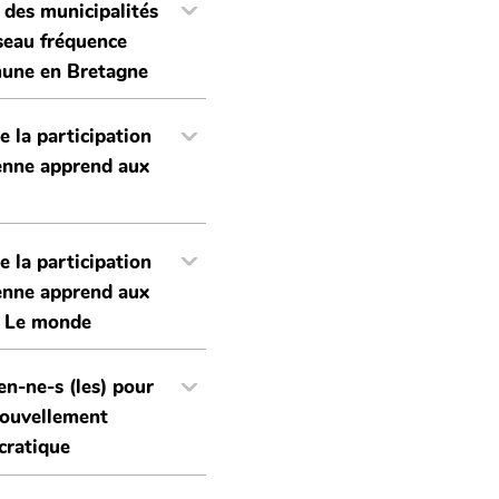
 des municipalités
seau fréquence
une en Bretagne
e la participation
enne apprend aux
e la participation
enne apprend aux
s, Le monde
en-ne-s (les) pour
nouvellement
ratique