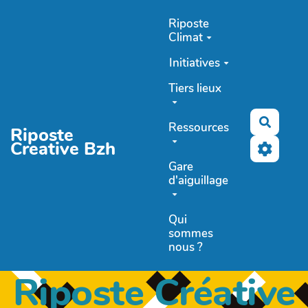
Aller au contenu principal
Riposte
Climat
Initiatives
Tiers lieux
Recher
Ressources
Riposte
Creative Bzh
Gare
d'aiguillage
Qui
sommes
nous ?
Riposte Créative