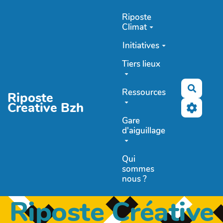
Aller au contenu principal
Riposte
Climat
Initiatives
Tiers lieux
Recher
Ressources
Riposte
Creative Bzh
Gare
d'aiguillage
Qui
sommes
nous ?
Riposte Créative