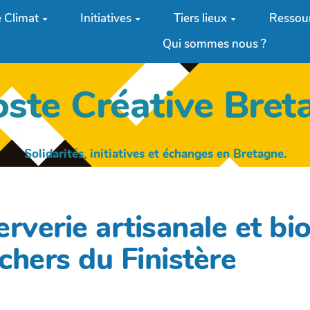
 Climat
Initiatives
Tiers lieux
Ressou
Qui sommes nous ?
oste Créative Bret
Solidarités, initiatives et échanges en Bretagne.
rverie artisanale et bio,
chers du Finistère