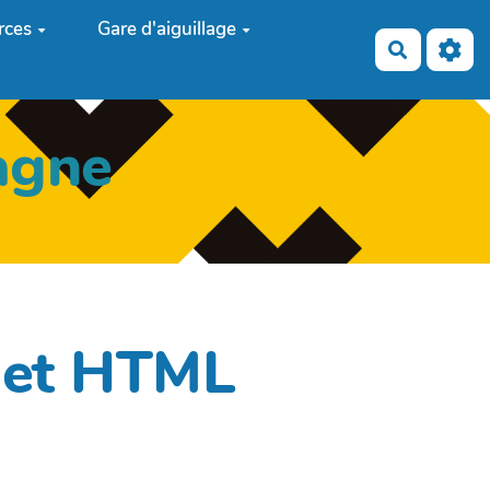
rces
Gare d'aiguillage
Recherch
agne
dget HTML