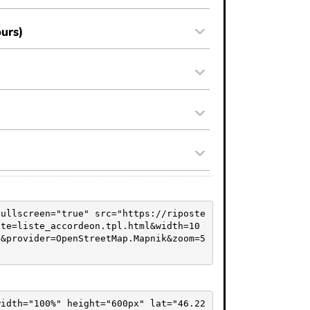
fullscreen="true" src="https://riposte
ate=liste_accordeon.tpl.html&width=10
g&provider=OpenStreetMap.Mapnik&zoom=5
width="100%" height="600px" lat="46.22