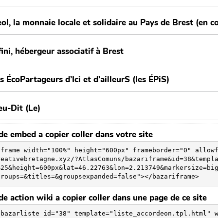
e embed a copier coller dans votre site
iframe width="100%" height="600px" frameborder="0" allow
reativebretagne.xyz/?AtlasComuns/bazariframe&id=38&templ
%25&height=600px&lat=46.22763&lon=2.213749&markersize=bi
groups=&titles=&groupsexpanded=false"></bazariframe>
e action wiki a copier coller dans une page de ce site
{bazarliste id="38" template="liste_accordeon.tpl.html" 