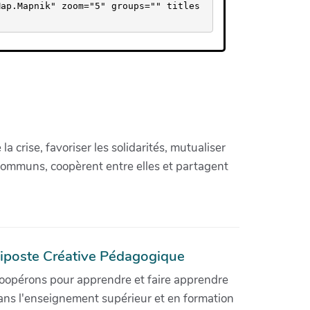
Map.Mapnik" zoom="5" groups="" titles