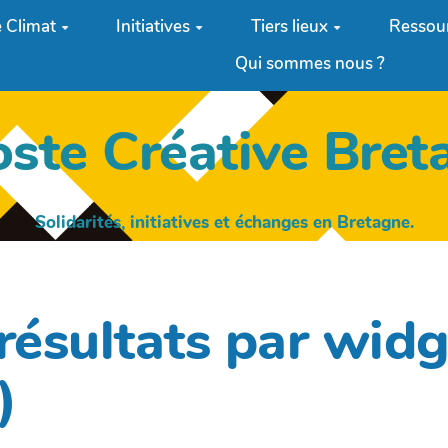
 Climat
Initiatives
Tiers lieux
Ressou
Qui sommes nous ?
oste Créative Bret
Solidarités, initiatives et échanges en Bretagne.
 résultats par wi
)