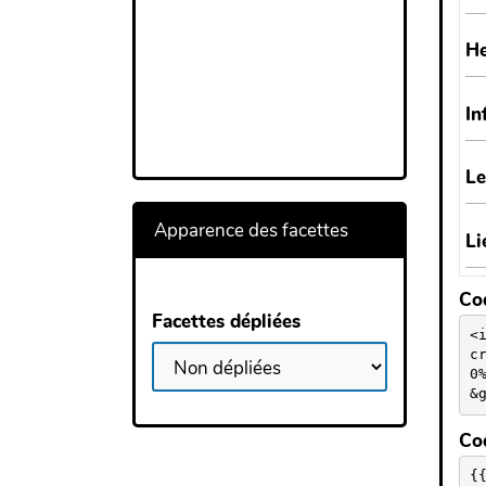
Apparence des facettes
Cod
Facettes dépliées
<
c
0
&
Cod
{