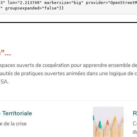
63" lon="2.213749" markersize="big" provider="OpenStreet
"" groupsexpanded="false"}}