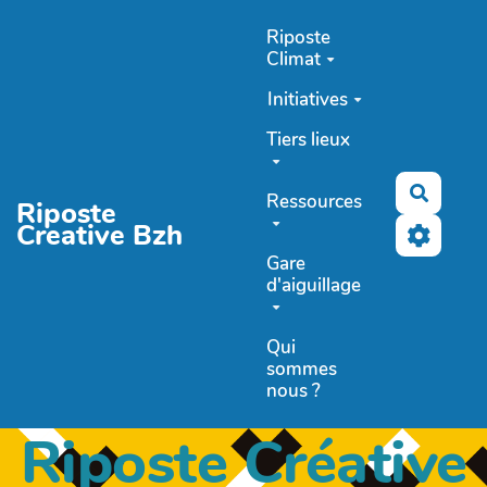
Aller au contenu principal
Riposte
Climat
Initiatives
Tiers lieux
Recher
Ressources
Riposte
Creative Bzh
Gare
d'aiguillage
Qui
sommes
nous ?
Riposte Créative