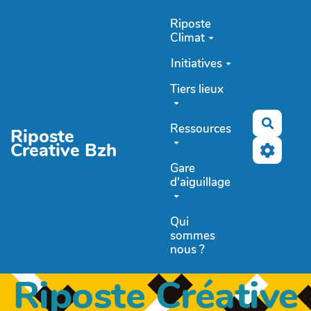
Aller au contenu principal
Riposte
Climat
Initiatives
Tiers lieux
Recher
Ressources
Riposte
Creative Bzh
Gare
d'aiguillage
Qui
sommes
nous ?
Riposte Créative