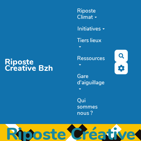
Aller au contenu principal
Riposte
Climat
Initiatives
Tiers lieux
Recher
Ressources
Riposte
Creative Bzh
Gare
d'aiguillage
Qui
sommes
nous ?
Riposte Créative