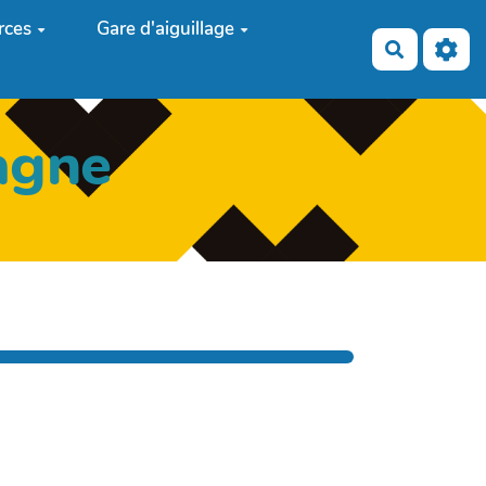
rces
Gare d'aiguillage
Recherch
agne