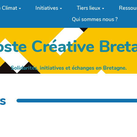
 Climat
Initiatives
Tiers lieux
Ressou
Qui sommes nous ?
oste Créative Bret
Solidarités, initiatives et échanges en Bretagne.
s