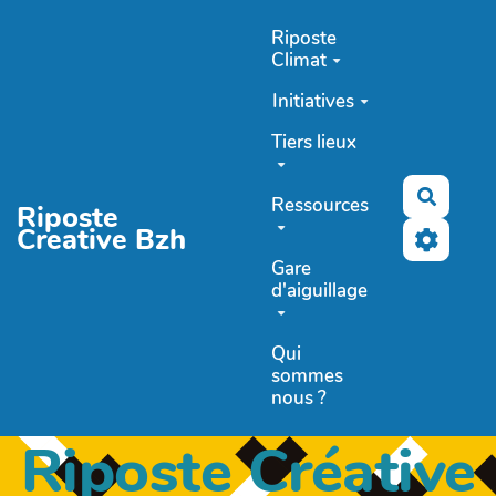
Aller au contenu principal
Riposte
Climat
Initiatives
Tiers lieux
Recher
Ressources
Riposte
Creative Bzh
Gare
d'aiguillage
Qui
sommes
nous ?
Riposte Créative