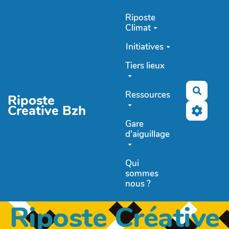
Aller au contenu principal
Riposte
Climat
Initiatives
Tiers lieux
Recher
Ressources
Riposte
Creative Bzh
Gare
d'aiguillage
Qui
sommes
nous ?
Riposte Créative