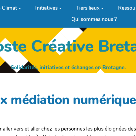
 Climat
Initiatives
Tiers lieux
Ressou
Qui sommes nous ?
oste Créative Bret
Solidarités, initiatives et échanges en Bretagne.
 médiation numérique 
 aller vers et aller chez les personnes les plus éloignées de