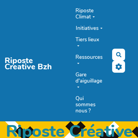
Aller au contenu principal
Riposte
Climat
Initiatives
Tiers lieux
Recher
Ressources
Riposte
Creative Bzh
Gare
d'aiguillage
Qui
sommes
nous ?
Riposte Créative