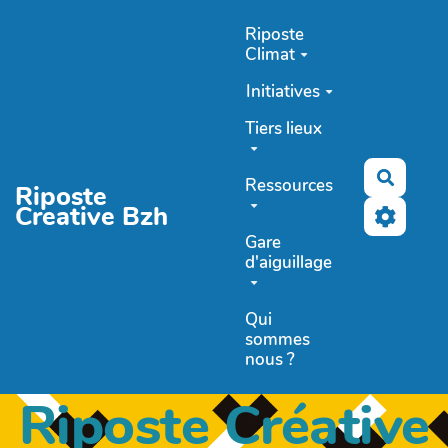
Aller au contenu principal
Riposte
Climat
Initiatives
Tiers lieux
Recher
Ressources
Riposte
Creative Bzh
Gare
d'aiguillage
Qui
sommes
nous ?
Riposte Créative