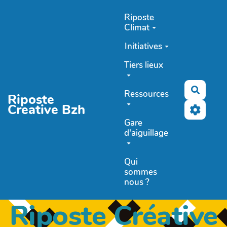
Aller au contenu principal
Riposte
Climat
Initiatives
Tiers lieux
Recher
Ressources
Riposte
Creative Bzh
Gare
d'aiguillage
Qui
sommes
nous ?
Riposte Créative