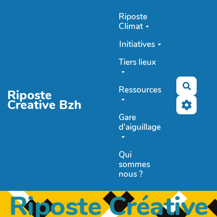
Aller au contenu principal
Riposte
Climat
Initiatives
Tiers lieux
Recher
Ressources
Riposte
Creative Bzh
Gare
d'aiguillage
Qui
sommes
nous ?
Riposte Créative