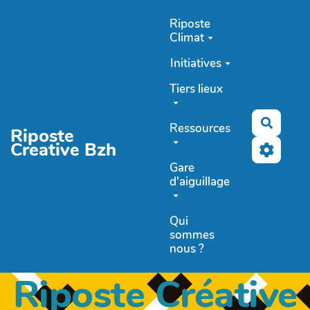
Aller au contenu principal
Riposte
Climat
Initiatives
Tiers lieux
Recher
Ressources
Riposte
Creative Bzh
Gare
d'aiguillage
Qui
sommes
nous ?
Riposte Créative