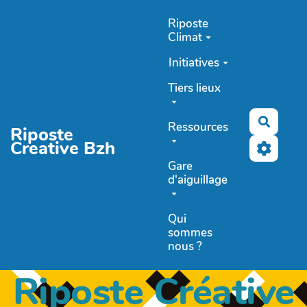
Aller au contenu principal
Riposte
Climat
Initiatives
Tiers lieux
Recher
Ressources
Riposte
Creative Bzh
Gare
d'aiguillage
Qui
sommes
nous ?
Riposte Créative