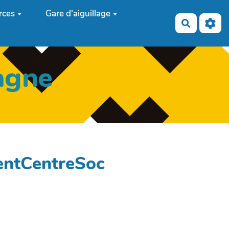
rces
Gare d'aiguillage
Recherch
agne
entCentreSoc