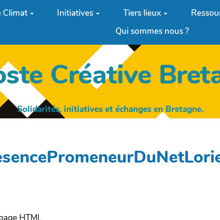
 Climat
Initiatives
Tiers lieux
Ressou
Qui sommes nous ?
oste Créative Bret
Solidarités, initiatives et échanges en Bretagne.
resencePromeneurDuNetLori
e page HTML