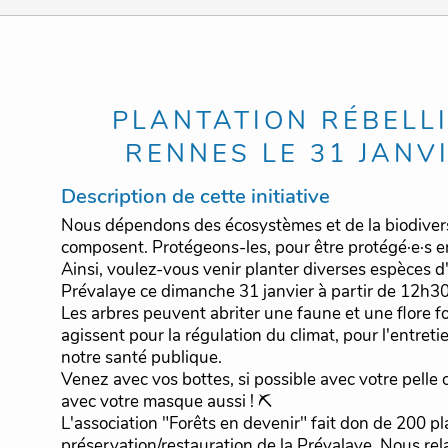
PLANTATION RÉBELL
RENNES LE 31 JANV
Description de cette initiative
Nous dépendons des écosystèmes et de la biodivers
composent. Protégeons-les, pour être protégé·e·s en
Ainsi, voulez-vous venir planter diverses espèces d'
Prévalaye ce dimanche 31 janvier à partir de 12h30 ? 
Les arbres peuvent abriter une faune et une flore fo
agissent pour la régulation du climat, pour l'entreti
notre santé publique.
Venez avec vos bottes, si possible avec votre pelle 
avec votre masque aussi ! ⛏
L'association "Forêts en devenir" fait don de 200 pl
préservation/restauration de la Prévalaye. Nous rel