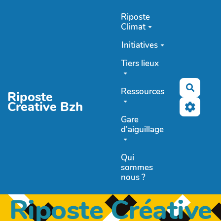
Aller au contenu principal
Riposte
Climat
Initiatives
Tiers lieux
Recher
Ressources
Riposte
Creative Bzh
Gare
d'aiguillage
Qui
sommes
nous ?
Riposte Créative