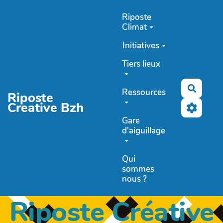
Aller au contenu principal
Riposte
Climat
Initiatives
Tiers lieux
Recher
Ressources
Riposte
Creative Bzh
Gare
d'aiguillage
Qui
sommes
nous ?
Riposte Créative