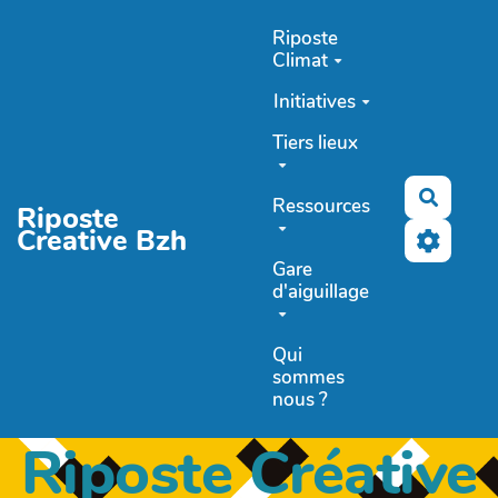
Aller au contenu principal
Riposte
Climat
Initiatives
Tiers lieux
Recher
Ressources
Riposte
Creative Bzh
Gare
d'aiguillage
Qui
sommes
nous ?
Riposte Créative