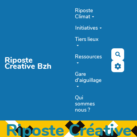
Aller au contenu principal
Riposte
Climat
Initiatives
Tiers lieux
Recher
Ressources
Riposte
Creative Bzh
Gare
d'aiguillage
Qui
sommes
nous ?
Riposte Créative