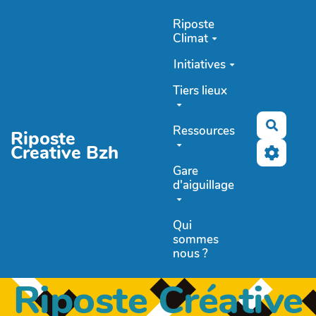
Aller au contenu principal
Riposte
Climat
Initiatives
Tiers lieux
Recher
Ressources
Riposte
Creative Bzh
Gare
d'aiguillage
Qui
sommes
nous ?
Riposte Créative