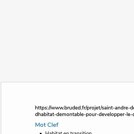
https://www.bruded.fr/projet/saint-andre-des-eaux-22-un-projet-
dhabitat-demontable-pour-developper-le-
Mot Clef
Habitat en transition