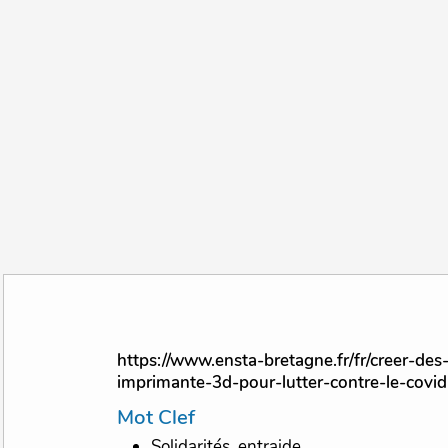
https://www.ensta-bretagne.fr/fr/creer-des-pieces-avec-une-
imprimante-3d-pour-lutter-contre-le-covi
Mot Clef
Solidarités, entraide